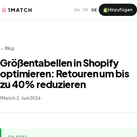
1MATCH
Hinzufügen
EN
FR
DE
← Blog
Größentabellen in Shopify
optimieren: Retouren um bis
zu 40% reduzieren
1Match
·
2. Juni 2026