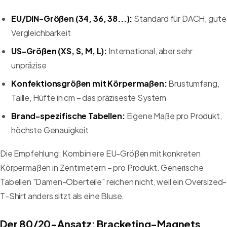
EU/DIN-Größen (34, 36, 38...):
Standard für DACH, gute
Vergleichbarkeit
US-Größen (XS, S, M, L):
International, aber sehr
unpräzise
Konfektionsgrößen mit Körpermaßen:
Brustumfang,
Taille, Hüfte in cm – das präziseste System
Brand-spezifische Tabellen:
Eigene Maße pro Produkt,
höchste Genauigkeit
Die Empfehlung: Kombiniere EU-Größen mit konkreten
Körpermaßen in Zentimetern – pro Produkt. Generische
Tabellen "Damen-Oberteile" reichen nicht, weil ein Oversized-
T-Shirt anders sitzt als eine Bluse.
Der 80/20-Ansatz: Bracketing-Magnets