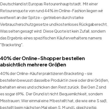
Deutschland ist Europas Retourenhauptstadt. Mit einer
Retourenquote von rund 44% im Online-Fashion liegen wir
weltweit an der Spitze – getrieben durch starke
Verbraucherschutzgesetze und kostenloses Rückgaberecht.
Was selten gesagt wird: Diese Quote ist kein Zufall, sondern
das Ergebnis eines spezifischen Käuferverhaltens namens
"Bracketing".
40% der Online-Shopper bestellen
absichtlich mehrere Größen
40% der Online-Käufer praktizieren Bracketing – sie
bestellen bewusst dasselbe Produkt in zwei oder drei Größen,
behalten eines und schicken den Rest zurück. Bei Gen Z sind
es sogar 69%. Der Grund ist nicht Bequemlichkeit, sondern
Misstrauen: Wer einmal eine M bestellt hat, die wie eine S saß,
bestellt beim nächsten Mal eben S, M und L gleichzeitig.