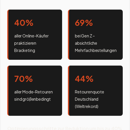
40%
69%
aller Online-Käufer
bei Gen Z –
praktizieren
absichtliche
Bracketing
Mehrfachbestellungen
70%
44%
aller Mode-Retouren
Retourenquote
sind größenbedingt
Deutschland
(Weltrekord)
Optimierungsschritte zur Reduktion um bis zu 40%