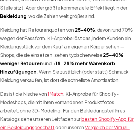
Stelle sitzt. Aber der größte kommerzielle Effekt liegt in der
Bekleidung
, wo die Zahlen weit größer sind.
Kleidung hat Retourenquoten von
25–40%
, davon rund 70%
wegen der Passform. KI-Anprobe löst das, indem Kunden ein
Kleidungsstück vor dem Kauf am eigenen Körper sehen —
Shops, die sie einsetzen, sehen typischerweise
25–40%
weniger Retouren
und
+18–28% mehr Warenkorb-
Hinzufügungen
. Wenn Sie zusätzlich (oder statt) Schmuck
Kleidung verkaufen, ist dort die schnellste Amortisation.
Das ist die Nische von
1Match
: KI-Anprobe für Shopify-
Modeshops, die mit Ihren vorhandenen Produktfotos
arbeitet, ohne 3D-Modeling. Für den Bekleidungsteil Ihres
Katalogs siehe unseren Leitfaden zur
besten Shopify-App für
ein Bekleidungsgeschäft
oder unseren
Vergleich der Virtual-