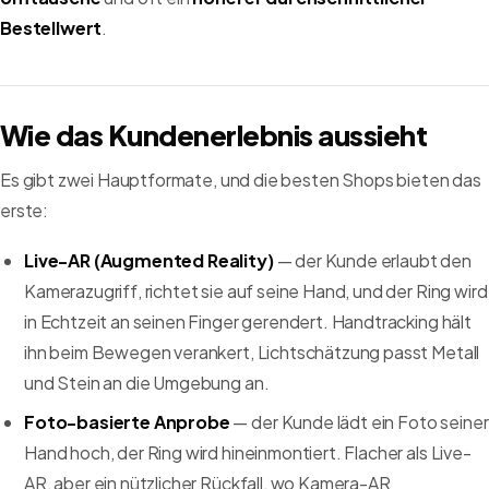
Bestellwert
.
Wie das Kundenerlebnis aussieht
Es gibt zwei Hauptformate, und die besten Shops bieten das
erste:
Live-AR (Augmented Reality)
— der Kunde erlaubt den
Kamerazugriff, richtet sie auf seine Hand, und der Ring wird
in Echtzeit an seinen Finger gerendert. Handtracking hält
ihn beim Bewegen verankert, Lichtschätzung passt Metall
und Stein an die Umgebung an.
Foto-basierte Anprobe
— der Kunde lädt ein Foto seiner
Hand hoch, der Ring wird hineinmontiert. Flacher als Live-
AR, aber ein nützlicher Rückfall, wo Kamera-AR