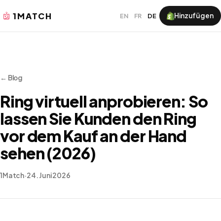
1MATCH
Hinzufügen
EN
FR
DE
← Blog
Ring virtuell anprobieren: So
lassen Sie Kunden den Ring
vor dem Kauf an der Hand
sehen (2026)
1Match
·
24. Juni 2026