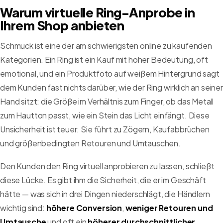
Warum virtuelle Ring-Anprobe in
Ihrem Shop anbieten
Schmuck ist eine der am schwierigsten online zu kaufenden
Kategorien. Ein Ring ist ein Kauf mit hoher Bedeutung, oft
emotional, und ein Produktfoto auf weißem Hintergrund sagt
dem Kunden fast nichts darüber, wie der Ring wirklich an seiner
Hand sitzt: die Größe im Verhältnis zum Finger, ob das Metall
zum Hautton passt, wie ein Stein das Licht einfängt. Diese
Unsicherheit ist teuer: Sie führt zu Zögern, Kaufabbrüchen
und größenbedingten Retouren und Umtauschen.
Den Kunden den Ring virtuell anprobieren zu lassen, schließt
diese Lücke. Es gibt ihm die Sicherheit, die er im Geschäft
hätte — was sich in drei Dingen niederschlägt, die Händlern
wichtig sind:
höhere Conversion
,
weniger Retouren und
Umtausche
und oft ein
höherer durchschnittlicher