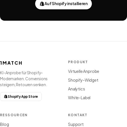
Auf Shopify installieren
1MATCH
PRODUKT
Virtuelle Anprobe
KI-Anprobe für Shopify-
Modemarken. Conversions
Shopify-Widget
steigern, Retouren senken.
Analytics
Shopify App Store
White-Label
RESSOURCEN
KONTAKT
Blog
Support