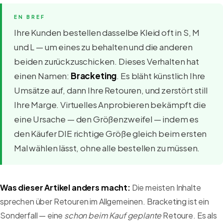
Ihre Kunden bestellen dasselbe Kleid oft in S, M
und L — um eines zu behalten und die anderen
beiden zurückzuschicken. Dieses Verhalten hat
einen Namen:
Bracketing
. Es bläht künstlich Ihre
Umsätze auf, dann Ihre Retouren, und zerstört still
Ihre Marge. Virtuelles Anprobieren bekämpft die
eine Ursache — den Größenzweifel — indem es
den Käufer DIE richtige Größe gleich beim ersten
Mal wählen lässt, ohne alle bestellen zu müssen.
Was dieser Artikel anders macht:
Die meisten Inhalte
sprechen über Retouren im Allgemeinen. Bracketing ist ein
Sonderfall — eine
schon beim Kauf geplante
Retoure. Es als