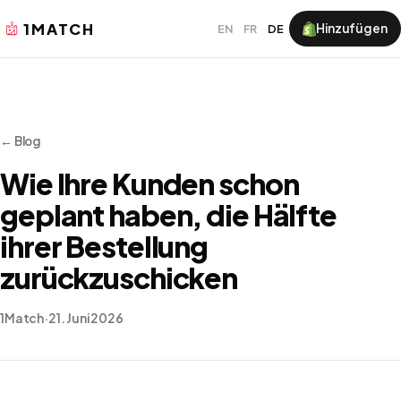
1MATCH
Hinzufügen
EN
FR
DE
← Blog
Wie Ihre Kunden schon
geplant haben, die Hälfte
ihrer Bestellung
zurückzuschicken
1Match
·
21. Juni 2026