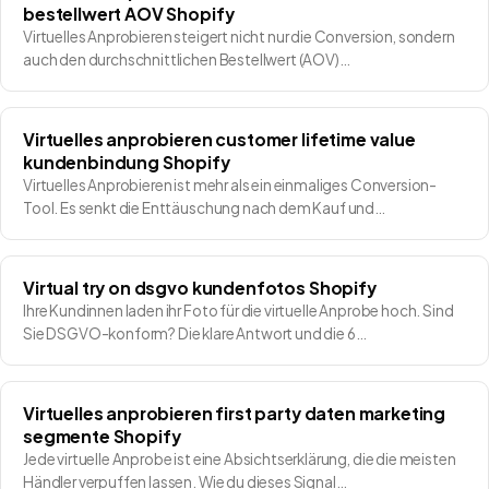
bestellwert AOV Shopify
Virtuelles Anprobieren steigert nicht nur die Conversion, sondern
auch den durchschnittlichen Bestellwert (AOV)…
Virtuelles anprobieren customer lifetime value
kundenbindung Shopify
Virtuelles Anprobieren ist mehr als ein einmaliges Conversion-
Tool. Es senkt die Enttäuschung nach dem Kauf und…
Virtual try on dsgvo kundenfotos Shopify
Ihre Kundinnen laden ihr Foto für die virtuelle Anprobe hoch. Sind
Sie DSGVO-konform? Die klare Antwort und die 6…
Virtuelles anprobieren first party daten marketing
segmente Shopify
Jede virtuelle Anprobe ist eine Absichtserklärung, die die meisten
Händler verpuffen lassen. Wie du dieses Signal…