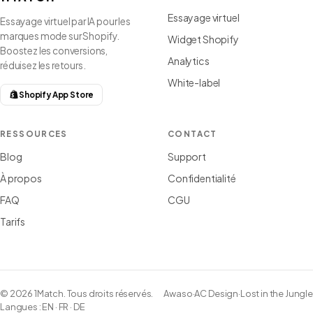
Essayage virtuel
Essayage virtuel par IA pour les
marques mode sur Shopify.
Widget Shopify
Boostez les conversions,
Analytics
réduisez les retours.
White-label
Shopify App Store
RESSOURCES
CONTACT
Blog
Support
À propos
Confidentialité
FAQ
CGU
Tarifs
© 2026 1Match. Tous droits réservés.
Awaso
·
AC Design
·
Lost in the Jungle
Langues :
EN
·
FR
·
DE