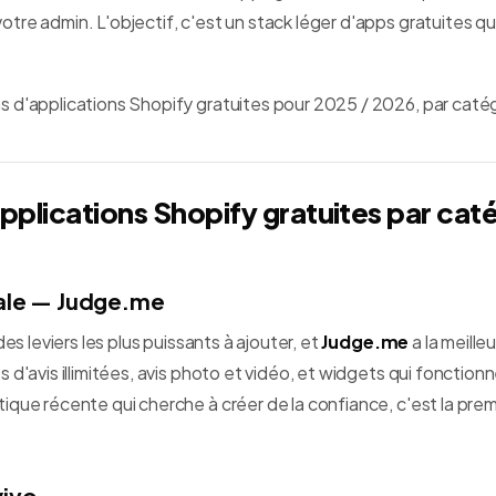
re admin. L'objectif, c'est un stack léger d'apps gratuites qu
 d'applications Shopify gratuites pour 2025 / 2026, par catég
applications Shopify gratuites par cat
iale — Judge.me
des leviers les plus puissants à ajouter, et
Judge.me
a la meille
 d'avis illimitées, avis photo et vidéo, et widgets qui fonction
que récente qui cherche à créer de la confiance, c'est la premi
viyo