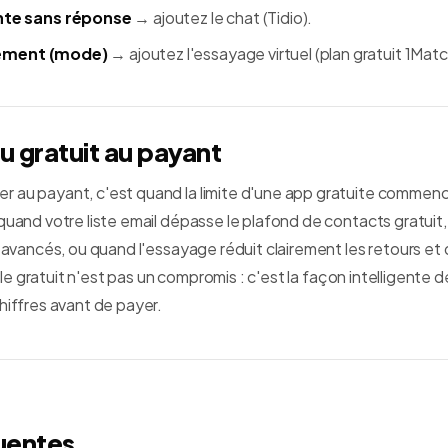
nte sans réponse
→ ajoutez le chat (Tidio).
stement (mode)
→ ajoutez l'essayage virtuel (plan gratuit 1Matc
 gratuit au payant
 au payant, c'est quand la limite d'une app gratuite commenc
quand votre liste email dépasse le plafond de contacts gratuit
s avancés, ou quand l'essayage réduit clairement les retours et
, le gratuit n'est pas un compromis : c'est la façon intelligente d
hiffres avant de payer.
uentes