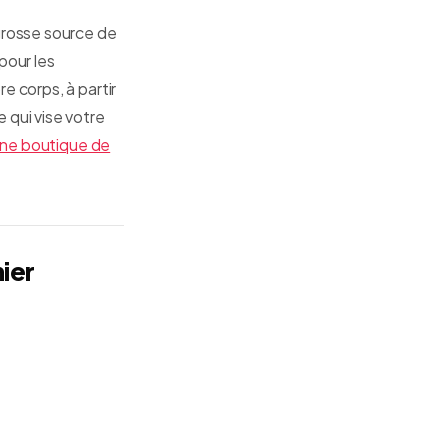
grosse source de
pour les
e corps, à partir
 qui vise votre
une boutique de
ier