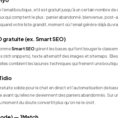
 l'email boutique, et il est gratuit jusqu'à un certain nombre d
lux qui comptent le plus : panier abandonné, bienvenue, post-a
uand votre liste grandit, moment où l'email génère déjà du vrai
gratuite (ex. Smart SEO)
 comme
Smart SEO
gèrent les bases qui font bouger le classeme
(rich snippets), texte alternatif des images et sitemaps. Elle
elles comblent les lacunes techniques qui freinent une boutiqu
Tidio
atuite solide pour le chat en direct et l'automatisation de bas
 avant qu'elles ne deviennent des paniers abandonnés. Sur u
u moment du doute convertit plus qu'on ne le croit.
mode) — 1Match