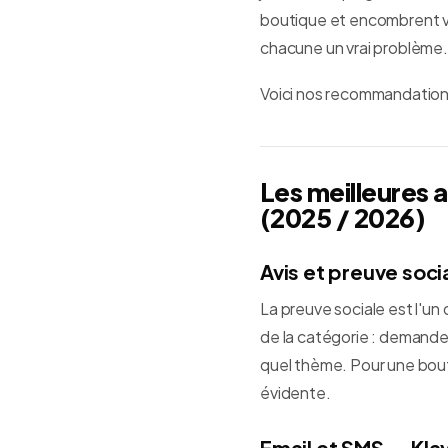
boutique et encombrent vot
chacune un vrai problème.
Voici nos recommandations
Les meilleures 
(2025 / 2026)
Avis et preuve soc
La preuve sociale est l'un 
de la catégorie : demandes
quel thème. Pour une bouti
évidente.
Email et SMS — Kla