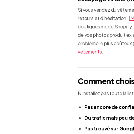
Si vous vendez du vêtemen
retours et d'hésitation.
1M
boutiques mode Shopify : l
de vos photos produit exi
problème le plus coûteux (l
vêtements
.
Comment choisir
N'installez pas toute la lis
Pas encore de confi
Du trafic mais peu de
Pas trouvé sur Goog