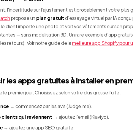
t, l'incertitude sur l'ajustement est probablement votre plus 
atch
propose un
plan gratuit
d'essayage virtuel par IA conçu 
e client importe une photo et voit vos vêtements sur son propr
stantes — sans modélisation 3D. Un rare exemple d'app gratuite
es retours). Voir notre guide de la
meilleure app Shopify pour 
 les apps gratuites à installer en prem
te le premier jour. Choisissez selon votre plus grosse fuite :
ance
→ commencez par les avis (Judge.me).
 clients qui reviennent
→ ajoutez l'email (Klaviyo).
le
→ ajoutez une app SEO gratuite.