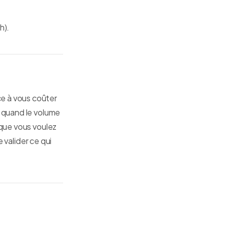
h).
e à vous coûter
, quand le volume
 que vous voulez
e valider ce qui