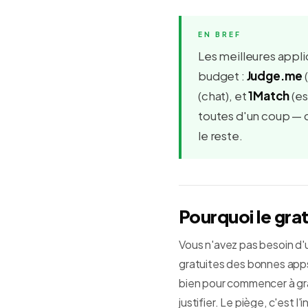
Les meilleures appli
budget :
Judge.me
(
(chat), et
1Match
(es
toutes d'un coup — c
le reste.
Pourquoi le grat
Vous n'avez pas besoin d'
gratuites des bonnes apps 
bien pour commencer à gra
justifier. Le piège, c'est l