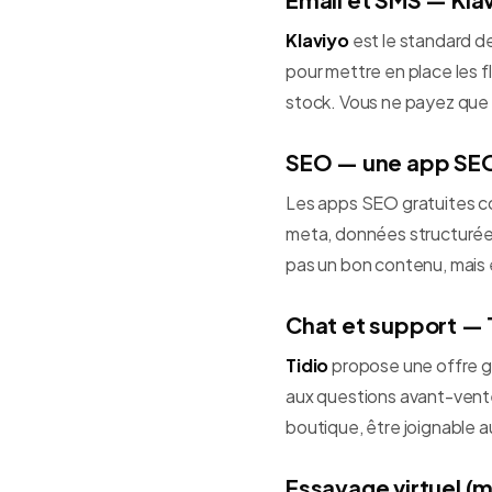
Klaviyo
est le standard de
pour mettre en place les f
stock. Vous ne payez que q
SEO — une app SEO 
Les apps SEO gratuites
meta, données structurées 
pas un bon contenu, mais 
Chat et support — 
Tidio
propose une offre gr
aux questions avant-vente
boutique, être joignable a
Essayage virtuel (