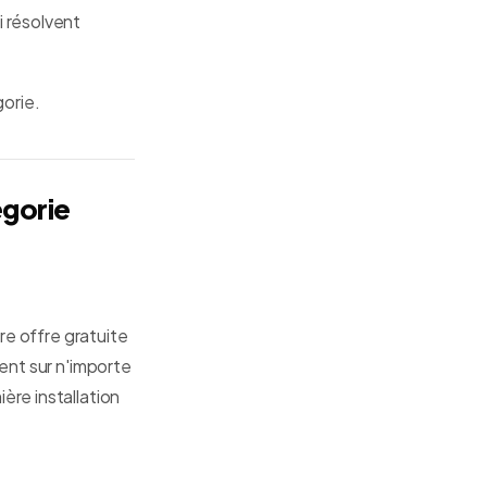
i résolvent
orie.
égorie
ure offre gratuite
nent sur n'importe
ère installation