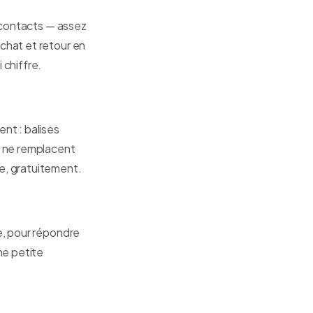
e contacts — assez
chat et retour en
 chiffre.
nt : balises
s ne remplacent
e, gratuitement.
e, pour répondre
ne petite