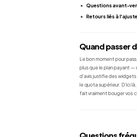
Questions avant-ve
Retours liés à l'aju
Quand passer du
Le bon moment pour passer
plus que le plan payant — 
d'avis justifie des widget
le quota supérieur. D'ici là
fait vraiment bouger vos c
Questions fréq