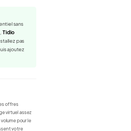
entiel sans
,
Tidio
nstallez pas
uis ajoutez
es offres
ge virtuel assez
 volume pour le
tissent votre