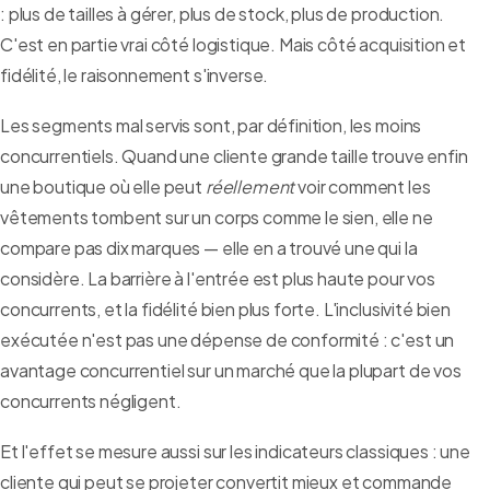
: plus de tailles à gérer, plus de stock, plus de production.
C'est en partie vrai côté logistique. Mais côté acquisition et
fidélité, le raisonnement s'inverse.
Les segments mal servis sont, par définition, les moins
concurrentiels. Quand une cliente grande taille trouve enfin
une boutique où elle peut
réellement
voir comment les
vêtements tombent sur un corps comme le sien, elle ne
compare pas dix marques — elle en a trouvé une qui la
considère. La barrière à l'entrée est plus haute pour vos
concurrents, et la fidélité bien plus forte. L'inclusivité bien
exécutée n'est pas une dépense de conformité : c'est un
avantage concurrentiel sur un marché que la plupart de vos
concurrents négligent.
Et l'effet se mesure aussi sur les indicateurs classiques : une
cliente qui peut se projeter convertit mieux et commande