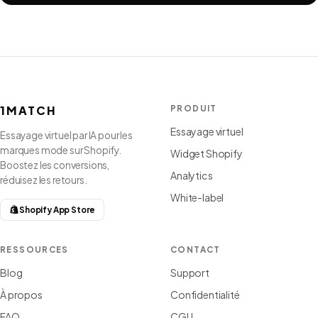
1MATCH
PRODUIT
Essayage virtuel
Essayage virtuel par IA pour les
marques mode sur Shopify.
Widget Shopify
Boostez les conversions,
Analytics
réduisez les retours.
White-label
Shopify App Store
RESSOURCES
CONTACT
Blog
Support
À propos
Confidentialité
FAQ
CGU