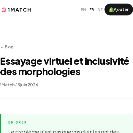
1MATCH
Ajouter
EN
FR
DE
← Blog
Essayage virtuel et inclusivité
des morphologies
1Match
·
13 juin 2026
Le problème n'est pas que vos clientes ont des