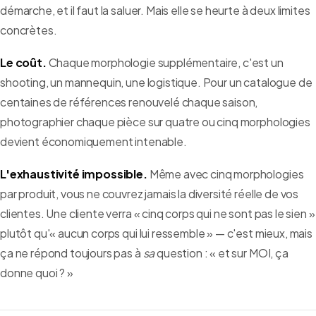
démarche, et il faut la saluer. Mais elle se heurte à deux limites
concrètes.
Le coût.
Chaque morphologie supplémentaire, c'est un
shooting, un mannequin, une logistique. Pour un catalogue de
centaines de références renouvelé chaque saison,
photographier chaque pièce sur quatre ou cinq morphologies
devient économiquement intenable.
L'exhaustivité impossible.
Même avec cinq morphologies
par produit, vous ne couvrez jamais la diversité réelle de vos
clientes. Une cliente verra « cinq corps qui ne sont pas le sien »
plutôt qu'« aucun corps qui lui ressemble » — c'est mieux, mais
ça ne répond toujours pas à
sa
question : « et sur MOI, ça
donne quoi ? »