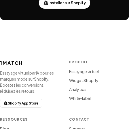
Installer sur Shopify
1MATCH
PRODUIT
Essayage virtuel
Essayage virtuel par IA pour les
marques mode sur Shopify.
Widget Shopify
Boostez les conversions,
Analytics
réduisez les retours.
White-label
Shopify App Store
RESSOURCES
CONTACT
Blog
Support