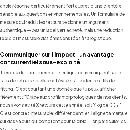
angle résonne particulièrement fort auprès d'une clientèle
sensible aux questions environnementales. Un formulaire de
mesures qui réduit les retours te donne un argument
authentique — pas un label vert acheté, mais une réduction
réelle et mesurable des émissions liées à ta logistique.
Communiquer sur l'impact : un avantage
concurrentiel sous-exploité
Très peu de boutiques mode en ligne communiquent sur le
taux de retours qu'elles ont évité grâce à leurs outils de
fitting. C'est pourtant une donnée que tu peux afficher
fièrement : "Grâce aux profils morphologiques de nos clients,
nous avons évité X retours cette année, soit Y kg de CO₂."
C'est concret, mesurable, différenciant, et il aligne ta marque
sur des valeurs qui comptent pour ta cible — en particulier les
25-35 ans.