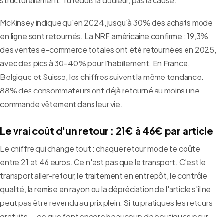
structurellement. Tu réduis la douleur, pas la cause.
McKinsey indique qu'en 2024, jusqu'à 30% des achats mode
en ligne sont retournés. La NRF américaine confirme : 19,3%
des ventes e-commerce totales ont été retournées en 2025,
avec des pics à 30-40% pour l'habillement. En France,
Belgique et Suisse, les chiffres suivent la même tendance.
88% des consommateurs ont déjà retourné au moins une
commande vêtement dans leur vie.
Le vrai coût d'un retour : 21€ à 46€ par article
Le chiffre qui change tout : chaque retour mode te coûte
entre 21 et 46 euros. Ce n'est pas que le transport. C'est le
transport aller-retour, le traitement en entrepôt, le contrôle
qualité, la remise en rayon ou la dépréciation de l'article s'il ne
peut pas être revendu au prix plein. Si tu pratiques les retours
gratuits — ce que font encore beaucoup de boutiques pour