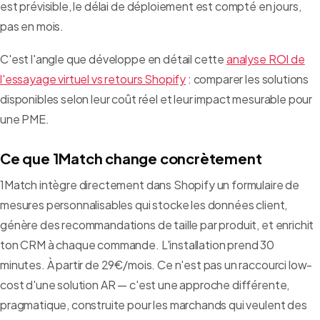
est prévisible, le délai de déploiement est compté en jours,
pas en mois.
C'est l'angle que développe en détail cette
analyse ROI de
l'essayage virtuel vs retours Shopify
: comparer les solutions
disponibles selon leur coût réel et leur impact mesurable pour
une PME.
Ce que 1Match change concrètement
1Match intègre directement dans Shopify un formulaire de
mesures personnalisables qui stocke les données client,
génère des recommandations de taille par produit, et enrichit
ton CRM à chaque commande. L'installation prend 30
minutes. À partir de 29€/mois. Ce n'est pas un raccourci low-
cost d'une solution AR — c'est une approche différente,
pragmatique, construite pour les marchands qui veulent des