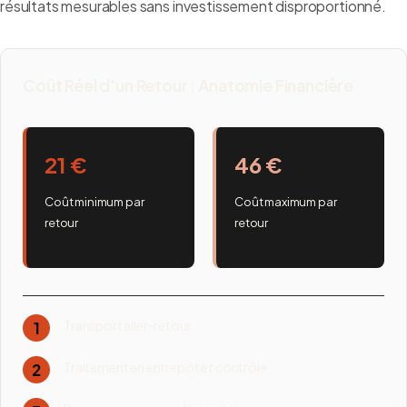
résultats mesurables sans investissement disproportionné.
Coût Réel d'un Retour : Anatomie Financière
21 €
46 €
Coût minimum par
Coût maximum par
retour
retour
Transport aller-retour
1
Traitement en entrepôt et contrôle
2