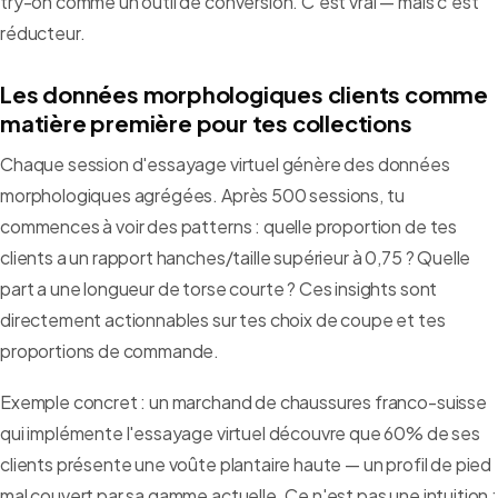
try-on comme un outil de conversion. C'est vrai — mais c'est
réducteur.
Les données morphologiques clients comme
matière première pour tes collections
Chaque session d'essayage virtuel génère des données
morphologiques agrégées. Après 500 sessions, tu
commences à voir des patterns : quelle proportion de tes
clients a un rapport hanches/taille supérieur à 0,75 ? Quelle
part a une longueur de torse courte ? Ces insights sont
directement actionnables sur tes choix de coupe et tes
proportions de commande.
Exemple concret : un marchand de chaussures franco-suisse
qui implémente l'essayage virtuel découvre que 60% de ses
clients présente une voûte plantaire haute — un profil de pied
mal couvert par sa gamme actuelle. Ce n'est pas une intuition :