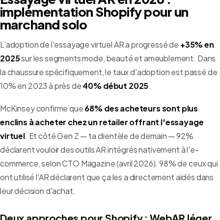
implémentation Shopify pour un
marchand solo
L'adoption de l'essayage virtuel AR a progressé de
+35% en
2025
sur les segments mode, beauté et ameublement. Dans
la chaussure spécifiquement, le taux d'adoption est passé de
10% en 2023 à près de
40% début 2025
.
McKinsey confirme que
68% des acheteurs sont plus
enclins à acheter chez un retailer offrant l'essayage
virtuel
. Et côté Gen Z — ta clientèle de demain — 92%
déclarent vouloir des outils AR intégrés nativement à l'e-
commerce, selon CTO Magazine (avril 2026). 98% de ceux qui
ont utilisé l'AR déclarent que ça les a directement aidés dans
leur décision d'achat.
Deux approches pour Shopify : WebAR léger