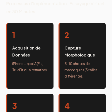
Processus d'Implémentation : Essayage Virtuel
en 30 Minutes
1
2
Acquisition de
Capture
Données
Morphologique
iPhone + app IA (Fit,
5-10 photos de
TrueFit ou alternative)
mannequins (5 tailles
différentes)
3
4