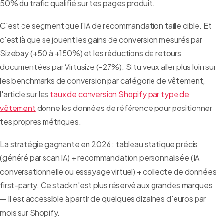
50% du trafic qualifié sur tes pages produit.
C'est ce segment que l'IA de recommandation taille cible. Et
c'est là que se jouent les gains de conversion mesurés par
Sizebay (+50 à +150%) et les réductions de retours
documentées par Virtusize (-27%). Si tu veux aller plus loin sur
les benchmarks de conversion par catégorie de vêtement,
l'article sur les
taux de conversion Shopify par type de
vêtement
donne les données de référence pour positionner
tes propres métriques.
La stratégie gagnante en 2026 : tableau statique précis
(généré par scan IA) + recommandation personnalisée (IA
conversationnelle ou essayage virtuel) + collecte de données
first-party. Ce stack n'est plus réservé aux grandes marques
— il est accessible à partir de quelques dizaines d'euros par
mois sur Shopify.