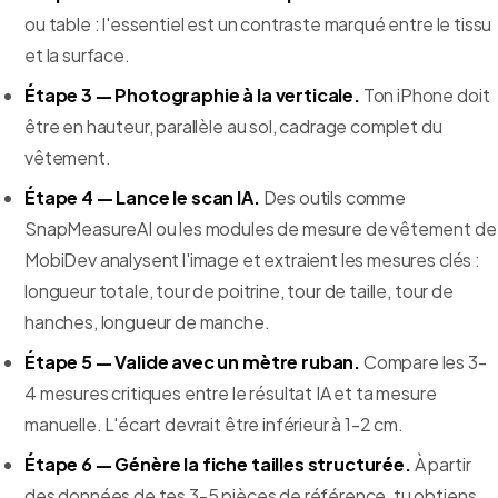
ou table : l'essentiel est un contraste marqué entre le tissu
et la surface.
Étape 3 — Photographie à la verticale.
Ton iPhone doit
être en hauteur, parallèle au sol, cadrage complet du
vêtement.
Étape 4 — Lance le scan IA.
Des outils comme
SnapMeasureAI ou les modules de mesure de vêtement de
MobiDev analysent l'image et extraient les mesures clés :
longueur totale, tour de poitrine, tour de taille, tour de
hanches, longueur de manche.
Étape 5 — Valide avec un mètre ruban.
Compare les 3-
4 mesures critiques entre le résultat IA et ta mesure
manuelle. L'écart devrait être inférieur à 1-2 cm.
Étape 6 — Génère la fiche tailles structurée.
À partir
des données de tes 3-5 pièces de référence, tu obtiens