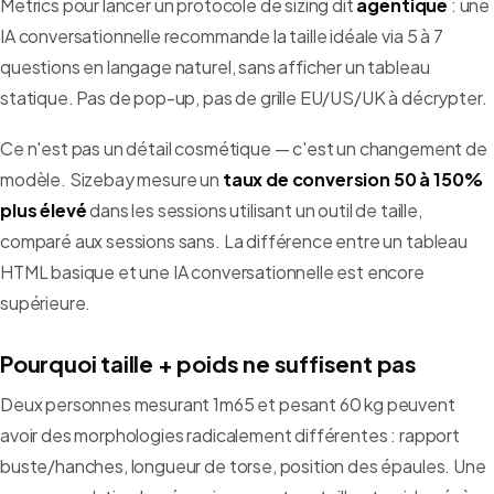
Metrics pour lancer un protocole de sizing dit
agentique
: une
IA conversationnelle recommande la taille idéale via 5 à 7
questions en langage naturel, sans afficher un tableau
statique. Pas de pop-up, pas de grille EU/US/UK à décrypter.
Ce n'est pas un détail cosmétique — c'est un changement de
modèle. Sizebay mesure un
taux de conversion 50 à 150%
plus élevé
dans les sessions utilisant un outil de taille,
comparé aux sessions sans. La différence entre un tableau
HTML basique et une IA conversationnelle est encore
supérieure.
Pourquoi taille + poids ne suffisent pas
Deux personnes mesurant 1m65 et pesant 60 kg peuvent
avoir des morphologies radicalement différentes : rapport
buste/hanches, longueur de torse, position des épaules. Une