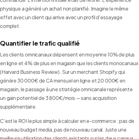
physique a généré un achat non planifié. Imagine le même
effet avec un client qui arrive avec un profil d'essayage
complet.
Quantifier le trafic qualifié
Les clients omnicanaux dépensent en moyenne 10% de plus
en ligne et 4% de plus en magasin que les clients monocanaux
(Harvard Business Review). Sur un merchant Shopify qui
génère 30 000€ de CA mensuel en ligne et 20 000€ en
magasin, le passage à une stratégie omnicanale représente
un gain potentiel de 3 800€/mois — sans acquisition
supplémentaire.
C'est le ROI le plus simple à calculer en e-commerce : pas de
nouveau budget media, pas de nouveau canal. Juste une
meilleure utilisation des clients existants sur les deux canaux.