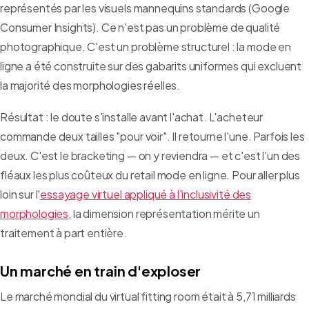
représentés par les visuels mannequins standards (Google
Consumer Insights). Ce n'est pas un problème de qualité
photographique. C'est un problème structurel : la mode en
ligne a été construite sur des gabarits uniformes qui excluent
la majorité des morphologies réelles.
Résultat : le doute s'installe avant l'achat. L'acheteur
commande deux tailles "pour voir". Il retourne l'une. Parfois les
deux. C'est le bracketing — on y reviendra — et c'est l'un des
fléaux les plus coûteux du retail mode en ligne. Pour aller plus
loin sur l'
essayage virtuel appliqué à l'inclusivité des
morphologies
, la dimension représentation mérite un
traitement à part entière.
Un marché en train d'exploser
Le marché mondial du virtual fitting room était à 5,71 milliards