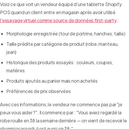
Voici ce que voit un vendeur équipé d'une tablette Shopify
POS quand un client entre en magasin après avoir utilisé
l'essayage virtuel comme source de données first-party
:
Morphologie enregistrée (tour de poitrine, hanches, taille)
Taille prédite par catégorie de produit (robe, manteau,
jean)
Historique des produits essayés : couleurs, coupes,
matières
Produits ajoutés au panier mais non achetés
Préférences de prix observées
Avec ces informations, le vendeur ne commence pas par "je
peux vous aider ?". Il commence par : "Vous aviez regardé la
robe rouille en 38 la semaine dernière — on vient de recevoir le
chemisier assorti, il est aussi en 38."