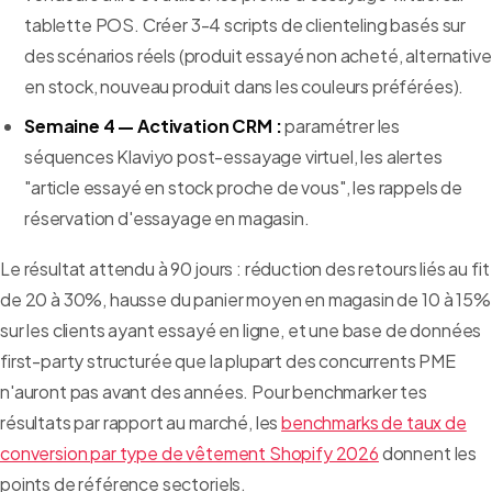
tablette POS. Créer 3-4 scripts de clienteling basés sur
des scénarios réels (produit essayé non acheté, alternative
en stock, nouveau produit dans les couleurs préférées).
Semaine 4 — Activation CRM :
paramétrer les
séquences Klaviyo post-essayage virtuel, les alertes
"article essayé en stock proche de vous", les rappels de
réservation d'essayage en magasin.
Le résultat attendu à 90 jours : réduction des retours liés au fit
de 20 à 30%, hausse du panier moyen en magasin de 10 à 15%
sur les clients ayant essayé en ligne, et une base de données
first-party structurée que la plupart des concurrents PME
n'auront pas avant des années. Pour benchmarker tes
résultats par rapport au marché, les
benchmarks de taux de
conversion par type de vêtement Shopify 2026
donnent les
points de référence sectoriels.