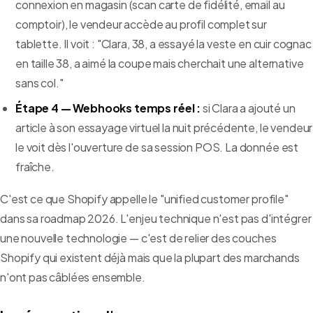
connexion en magasin (scan carte de fidélité, email au
comptoir), le vendeur accède au profil complet sur
tablette. Il voit : "Clara, 38, a essayé la veste en cuir cognac
en taille 38, a aimé la coupe mais cherchait une alternative
sans col."
Étape 4 — Webhooks temps réel :
si Clara a ajouté un
article à son essayage virtuel la nuit précédente, le vendeur
le voit dès l'ouverture de sa session POS. La donnée est
fraîche.
C'est ce que Shopify appelle le "unified customer profile"
dans sa roadmap 2026. L'enjeu technique n'est pas d'intégrer
une nouvelle technologie — c'est de relier des couches
Shopify qui existent déjà mais que la plupart des marchands
n'ont pas câblées ensemble.