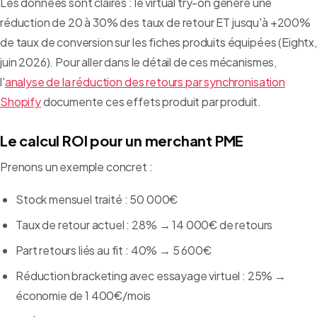
Les données sont claires : le virtual try-on génère une
réduction de 20 à 30% des taux de retour ET jusqu'à +200%
de taux de conversion sur les fiches produits équipées (Eightx,
juin 2026). Pour aller dans le détail de ces mécanismes,
l'
analyse de la réduction des retours par synchronisation
Shopify
documente ces effets produit par produit.
Le calcul ROI pour un merchant PME
Prenons un exemple concret :
Stock mensuel traité : 50 000€
Taux de retour actuel : 28% → 14 000€ de retours
Part retours liés au fit : 40% → 5 600€
Réduction bracketing avec essayage virtuel : 25% →
économie de 1 400€/mois