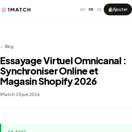
1MATCH
Ajouter
EN
FR
DE
← Blog
Essayage Virtuel Omnicanal :
Synchroniser Online et
Magasin Shopify 2026
1Match
·
20 juin 2026