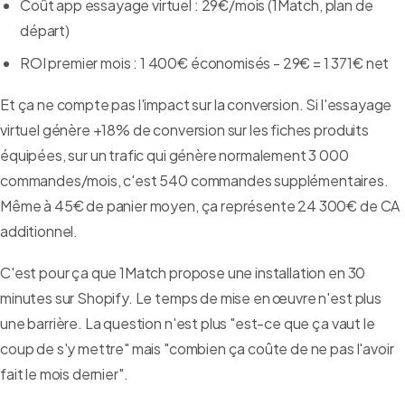
Coût app essayage virtuel : 29€/mois (1Match, plan de
départ)
ROI premier mois : 1 400€ économisés - 29€ = 1 371€ net
Et ça ne compte pas l'impact sur la conversion. Si l'essayage
virtuel génère +18% de conversion sur les fiches produits
équipées, sur un trafic qui génère normalement 3 000
commandes/mois, c'est 540 commandes supplémentaires.
Même à 45€ de panier moyen, ça représente 24 300€ de CA
additionnel.
C'est pour ça que 1Match propose une installation en 30
minutes sur Shopify. Le temps de mise en œuvre n'est plus
une barrière. La question n'est plus "est-ce que ça vaut le
coup de s'y mettre" mais "combien ça coûte de ne pas l'avoir
fait le mois dernier".