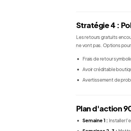
Stratégie 4 : Po
Les retours gratuits encou
ne vont pas. Options pour 
Frais de retour symboli
Avoir créditable bout
Avertissement de probab
Plan d'action 90
Semaine 1 :
Installer l
Semaines 2–3 :
Mettre