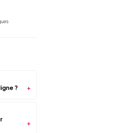
iques
igne ?
r