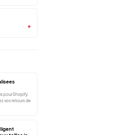
lisees
s pour Shopify.
ez vos retours de
ligent