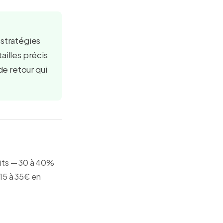
 stratégies
ailles précis
de retour qui
uits — 30 à 40%
 15 à 35€ en