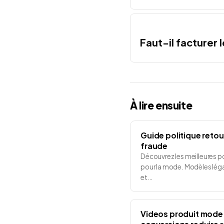
Faut-il facturer 
À lire ensuite
Guide politique reto
fraude
Découvrez les meilleures po
pour la mode. Modèles léga
et…
Videos produit mode