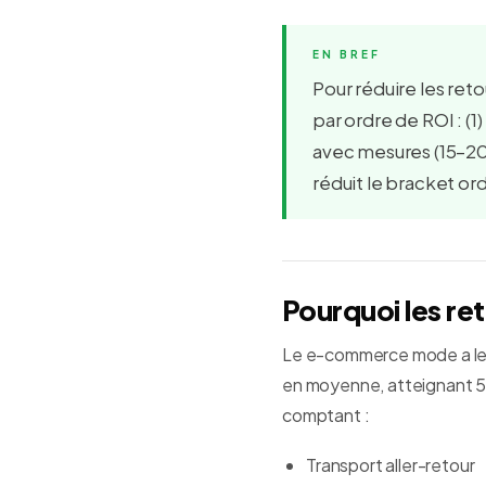
Pour réduire les re
par ordre de ROI : (1
avec mesures (15–20%
réduit le bracket or
Pourquoi les re
Le e-commerce mode a les 
en moyenne, atteignant 50
comptant :
Transport aller-retour