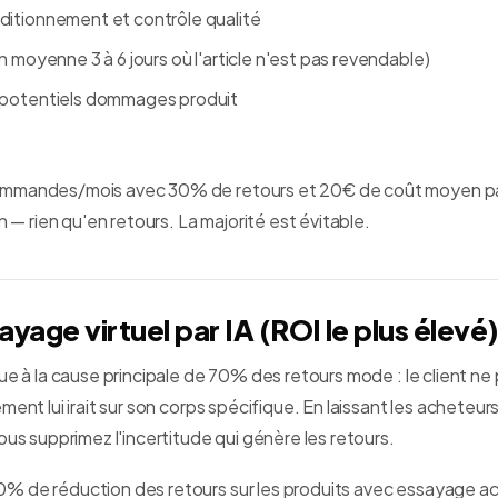
ditionnement et contrôle qualité
n moyenne 3 à 6 jours où l'article n'est pas revendable)
 potentiels dommages produit
mmandes/mois avec 30% de retours et 20€ de coût moyen par
rien qu'en retours. La majorité est évitable.
sayage virtuel par IA (ROI le plus élevé
ue à la cause principale de 70% des retours mode : le client ne
ent lui irait sur son corps spécifique. En laissant les acheteurs 
ous supprimez l'incertitude qui génère les retours.
% de réduction des retours sur les produits avec essayage ac