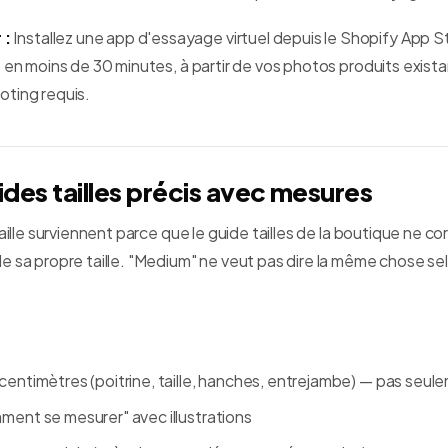
 :
Installez une app d'essayage virtuel depuis le Shopify App S
 en moins de 30 minutes, à partir de vos photos produits exist
ting requis.
ides tailles précis avec mesures
aille surviennent parce que le guide tailles de la boutique ne co
e sa propre taille. "Medium" ne veut pas dire la même chose se
.
 centimètres (poitrine, taille, hanches, entrejambe) — pas seu
ment se mesurer" avec illustrations