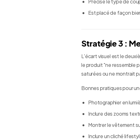
Précise le type de coup
Est placé de façon bien
Stratégie 3 : M
L'écart visuel est le deux
le produit "ne ressemble 
saturées ou ne montrait p
Bonnes pratiques pour une
Photographier en lumiè
Inclure des zooms textu
Montrer le vêtement su
Inclure un cliché lifes