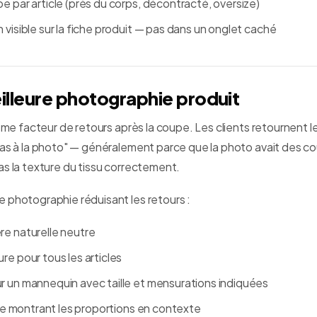
e par article (près du corps, décontracté, oversize)
 visible sur la fiche produit — pas dans un onglet caché
eilleure photographie produit
ième facteur de retours après la coupe. Les clients retournent l
pas à la photo" — généralement parce que la photo avait des co
as la texture du tissu correctement.
 photographie réduisant les retours :
re naturelle neutre
re pour tous les articles
r un mannequin avec taille et mensurations indiquées
tyle montrant les proportions en contexte