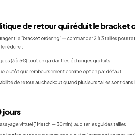
litique de retour qui réduit le bracket 
ragent le "bracket ordering" — commander 2 à 3 tailles pour ret
le réduire :
ques (3 à 5€) tout en gardant les échanges gratuits
ique plutôt que remboursement comme option par défaut
ilité de retour au checkout quand plusieurs tailles sont dans l
 jours
'essayage virtuel (1Match — 30 min), auditer les guides tailles
 à jour les guides avec mesures, ajouter "comment se mesurer