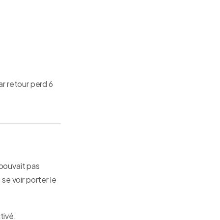
 retour perd 6
)
 pouvait pas
se voir porter le
tivé.