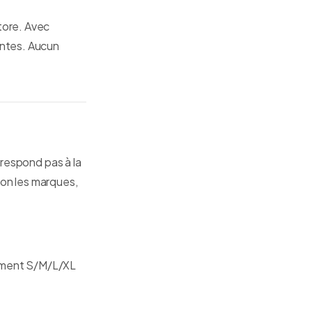
tore. Avec
antes. Aucun
rrespond pas à la
lon les marques,
lement S/M/L/XL