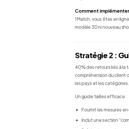
Comment implémenter
1Match, vous êtes en ligne
modèle 3D ni nouveau shoo
Stratégie 2 : Gu
40% des retours liés à la t
compréhension du client d
les pays et les catégories
Un guide tailles efficace :
Fournit les mesures en
Inclut une section "com