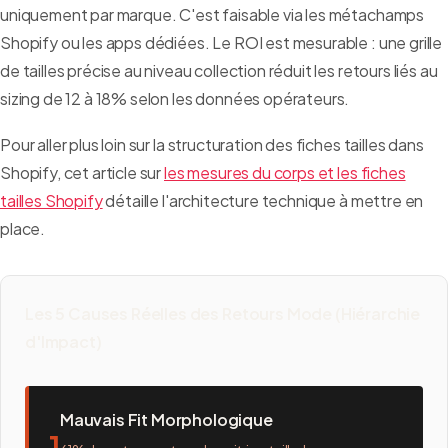
uniquement par marque. C'est faisable via les métachamps
Shopify ou les apps dédiées. Le ROI est mesurable : une grille
de tailles précise au niveau collection réduit les retours liés au
sizing de 12 à 18% selon les données opérateurs.
Pour aller plus loin sur la structuration des fiches tailles dans
Shopify, cet article sur
les mesures du corps et les fiches
tailles Shopify
détaille l'architecture technique à mettre en
place.
Les 5 Causes Réelles des Retours Mode (Hiérarchie
d'Impact)
Mauvais Fit Morphologique
1