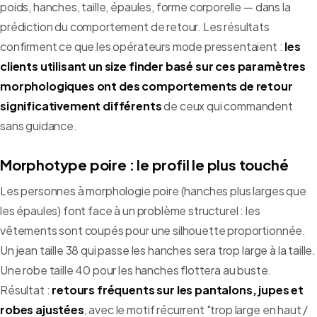
poids, hanches, taille, épaules, forme corporelle — dans la
prédiction du comportement de retour. Les résultats
confirment ce que les opérateurs mode pressentaient :
les
clients utilisant un size finder basé sur ces paramètres
morphologiques ont des comportements de retour
significativement différents
de ceux qui commandent
sans guidance.
Morphotype poire : le profil le plus touché
Les personnes à morphologie poire (hanches plus larges que
les épaules) font face à un problème structurel : les
vêtements sont coupés pour une silhouette proportionnée.
Un jean taille 38 qui passe les hanches sera trop large à la taille.
Une robe taille 40 pour les hanches flottera au buste.
Résultat :
retours fréquents sur les pantalons, jupes et
robes ajustées
, avec le motif récurrent "trop large en haut /