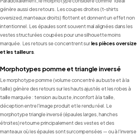
Paradoxalement, le morphotype considéré comme "idéal"
génère aussi des retours. Les coupes droites (t-shirts
oversized, manteaux droits) flottent et donnent un effet non
intentionnel. Les épaules sont souvent mal alignées dans les
vestes structurées coupées pour une silhouette moins
marquée. Les retours se concentrent sur
les pièces oversize
et les tailleurs
.
Morphotypes pomme et triangle inversé
Le morphotype pomme (volume concentré au buste et à la
taille) génère des retours sur les hauts ajustés et les robes à
taille marquée : tension au buste, inconfort à la taille,
déception entre l'image produit et le rendu réel. Le
morphotype triangle inversé (épaules larges, hanches
étroites) retourne principalement des vestes et des
manteaux où les épaules sont surcompensées — ou à l'inverse