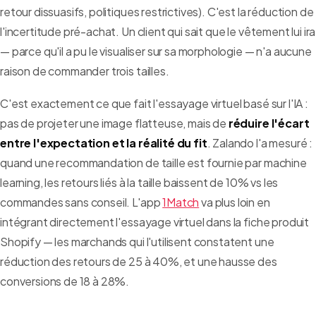
retour dissuasifs, politiques restrictives). C'est la réduction de
l'incertitude pré-achat. Un client qui sait que le vêtement lui ira
— parce qu'il a pu le visualiser sur sa morphologie — n'a aucune
raison de commander trois tailles.
C'est exactement ce que fait l'essayage virtuel basé sur l'IA :
pas de projeter une image flatteuse, mais de
réduire l'écart
entre l'expectation et la réalité du fit
. Zalando l'a mesuré :
quand une recommandation de taille est fournie par machine
learning, les retours liés à la taille baissent de 10% vs les
commandes sans conseil. L'app
1Match
va plus loin en
intégrant directement l'essayage virtuel dans la fiche produit
Shopify — les marchands qui l'utilisent constatent une
réduction des retours de 25 à 40%, et une hausse des
conversions de 18 à 28%.