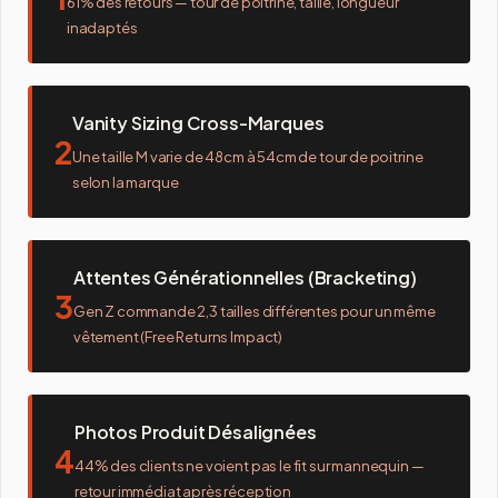
61% des retours — tour de poitrine, taille, longueur
inadaptés
Vanity Sizing Cross-Marques
2
Une taille M varie de 48cm à 54cm de tour de poitrine
selon la marque
Attentes Générationnelles (Bracketing)
3
Gen Z commande 2,3 tailles différentes pour un même
vêtement (Free Returns Impact)
Photos Produit Désalignées
4
44% des clients ne voient pas le fit sur mannequin —
retour immédiat après réception