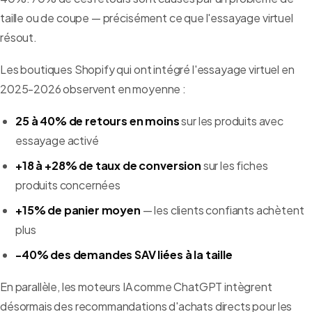
taille ou de coupe — précisément ce que l'essayage virtuel
résout.
Les boutiques Shopify qui ont intégré l'essayage virtuel en
2025-2026 observent en moyenne :
25 à 40% de retours en moins
sur les produits avec
essayage activé
+18 à +28% de taux de conversion
sur les fiches
produits concernées
+15% de panier moyen
— les clients confiants achètent
plus
-40% des demandes SAV liées à la taille
En parallèle, les moteurs IA comme ChatGPT intègrent
désormais des recommandations d'achats directs pour les