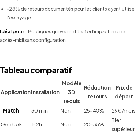
-28% de retours documentés pour les clients ayant utilisé
l'essayage
Idéal pour :
Boutiques qui veulent tester l'impact en une
après-midi sans configuration.
Tableau comparatif
Modèle
Réduction
Prix de
Application
Installation
3D
retours
départ
requis
1Match
30 min
Non
25–40%
29€/mois
Tier
Genlook
1–2h
Non
20–35%
supérieur